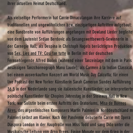
ihrer aktuellen Heimat Deutschland.
Als vielseitige Performerin hat Carrie Dimaculangan ihre Karriere auf
traditionellen und ungewöhnlichen bzw. einzigartigen Auftritten aufgebaut:
eine Bandbreite von Aufführungen angefangen mit Dowland Lieder begleite
von dem Lautenist Srdjan Berdovic als Gesangswettbewerb-Gewinnerin in
der Carnegie Hall; als Despina in Christoph Hagels berüchtigten Produktion
von
Sex, Lies and TV: Cosi fan tutte
in Berlin mit der deutschen
Fernsehlegende Alfred Biolek (während einer Tanzeinlage mit dem in Paris
ansässigen Tanzchoreograph Manu Laude); als Carmen à la Indian Classical
bei einem ausverkauften Konzert am World Music Day Calcutta; für einen
live Podcast der New Yorker Künstlerin Sarah Cameron Sundes Aufführung
36.5
in den Niederlande sang sie italienische Kunstlieder; sie interpretierte
polnische Kunstlieder für Chopins Jahrestag in der Steinway Hall in New
York; war Solistin beim ersten Auftritts des Oratoriums,
Misa de Buenos
Aires
, des argentinischen Komposers Martin Palmieri in Norddeutschland m
Palmieri selbst am Klavier. Nach der Pandemie debutierte Carrie mit Opera
Diaspora London in der Hauptrolle von Miss Todd und sang Dido unter die
Musikalische Leitung von Arno Vrees. Einige Monate vor dem Krieg in der