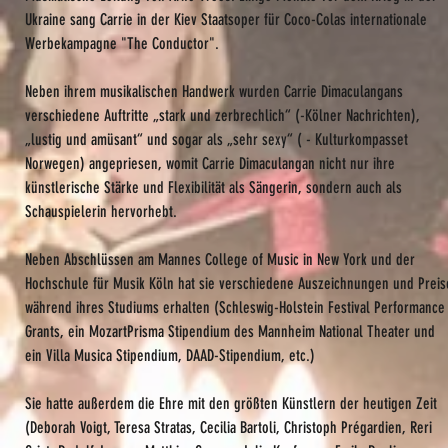
Ukraine sang Carrie in der Kiev Staatsoper für Coco-Colas internationale
Werbekampagne "The Conductor".
Neben ihrem musikalischen Handwerk wurden Carrie Dimaculangans
verschiedene Auftritte „stark und zerbrechlich“ (-Kölner Nachrichten),
„lustig und amüsant“ und sogar als „sehr sexy“ ( - Kulturkompasset
Norwegen) angepriesen, womit Carrie Dimaculangan nicht nur ihre
künstlerische Stärke und Flexibilität als Sängerin, sondern auch als
Schauspielerin hervorhebt.
Neben Abschlüssen am Mannes College of Music in New York und der
Hochschule für Musik Köln hat sie verschiedene Auszeichnungen und Preis
während ihres Studiums erhalten (Schleswig-Holstein Festival Performance
Grants, ein MozartPrisma Stipendium des Mannheim National Theater und
ein Villa Musica Stipendium, DAAD-Stipendium, etc.)
Sie hatte außerdem die Ehre mit den größten Künstlern der heutigen Zeit
(Deborah Voigt, Teresa Stratas, Cecilia Bartoli, Christoph Prégardien, Reri