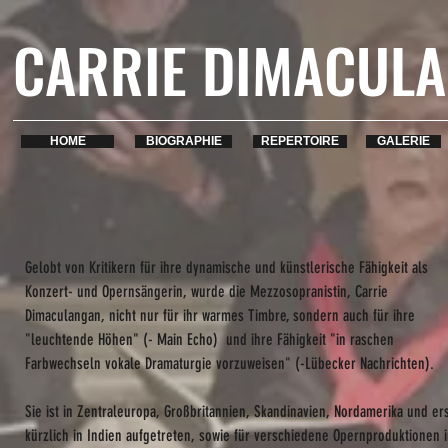
CARRIE DIMACUL
HOME
BIOGRAPHIE
REPERTOIRE
GALERIE
Gelobt von Kritikern für ihre dynamische und künstlerische Fähigkeit als
Konzert- und Opernsängerin, wurde die Mezzosopranistin, Carrie
Dimaculangan, nicht nur für ihr warmes Timbre, sondern auch für ihre
"leuchtende Höhen" (- Main Echo) und ihre Fähigkeit "in raschen
Farbwechseln vokale Dramaturgie vorzuweisen" (-Lübecker Nachrichten).
Sie ist in Zentraleuropa, Großbritannien, Skandinavien, Nordamerika und er
kürzlich in Indien aufgetreten, sowie für verschiedene Opernproduktionen 